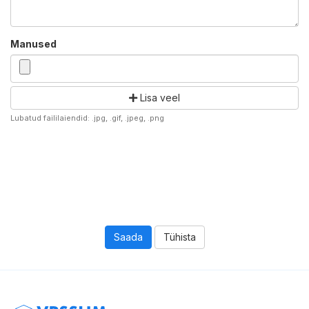
Manused
Lisa veel
Lubatud faililaiendid: .jpg, .gif, .jpeg, .png
Tühista