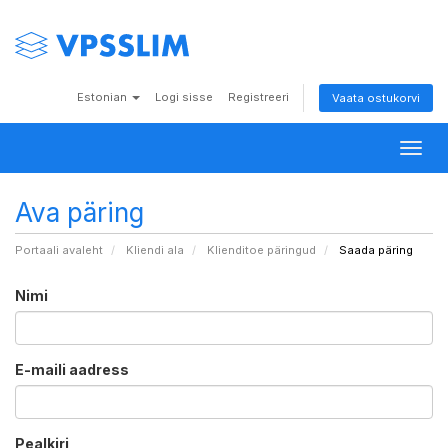
Estonian
Logi sisse
Registreeri
Vaata ostukorvi
Togg
navig
Ava päring
Portaali avaleht
Kliendi ala
Klienditoe päringud
Saada päring
Nimi
E-maili aadress
Pealkiri