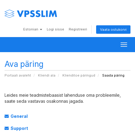
Estonian
Logi sisse
Registreeri
Vaata ostukorvi
Togg
navig
Ava päring
Portaali avaleht
Kliendi ala
Klienditoe päringud
Saada päring
Leides meie teadmistebaasist lahenduse oma probleemile,
saate seda vastavas osakonnas jagada.
General
Support