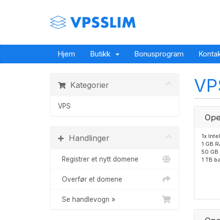
Hjem
Butikk
Bonusprogram
Konta
VP
Kategorier
VPS
Ope
1x Int
Handlinger
1 GB 
50 GB
Registrer et nytt domene
1 TB b
Overfør et domene
Se handlevogn »