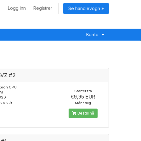
Logg inn
Registrer
Se handlevogn »
Konto
VZ #2
 Xeon CPU
Starter fra
AM
€9,95 EUR
SSD
ndwidth
Månedlig
Bestill nå