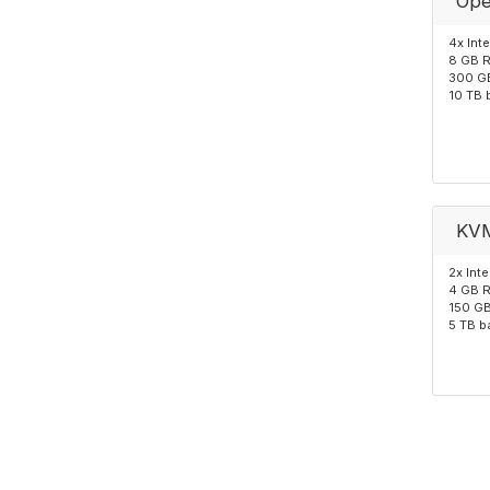
Ope
4x Int
8 GB 
300 G
10 TB 
KV
2x Int
4 GB 
150 G
5 TB b