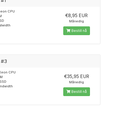
 #1
 Xeon CPU
€8,95 EUR
M
SSD
Månedlig
ndwidth
Bestill nå
 #3
l Xeon CPU
€35,95 EUR
AM
 SSD
Månedlig
andwidth
Bestill nå