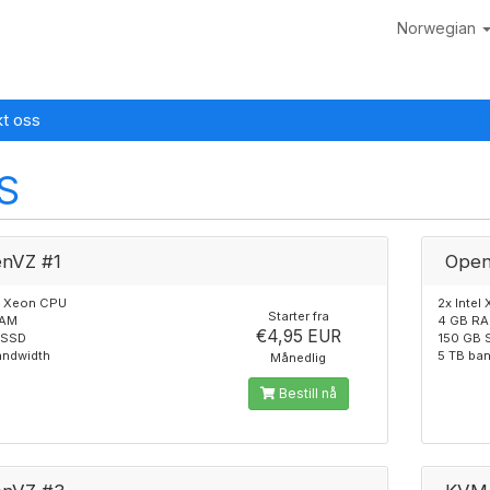
Norwegian
kt oss
S
nVZ #1
Open
el Xeon CPU
2x Intel
Starter fra
RAM
4 GB R
€4,95 EUR
 SSD
150 GB 
andwidth
5 TB ba
Månedlig
Bestill nå