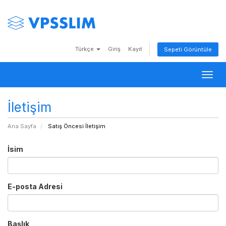
Türkçe
Giriş
Kayıt
Sepeti Görüntüle
Togg
navig
İletişim
Ana Sayfa
Satış Öncesi İletişim
İsim
E-posta Adresi
Başlık